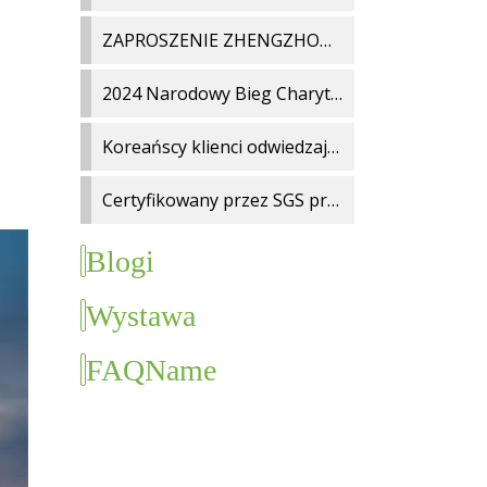
ZAPROSZENIE ZHENGZHOU AUTOMOTIVE AFTERMARKET 2024
2024 Narodowy Bieg Charytatywny Fitness Fujian
Koreańscy klienci odwiedzają fabrykę
Certyfikowany przez SGS producent wycieraczek – fabryka BAOYI® uzyskała status Zweryfikowanego Dostawcy
Blogi
Wystawa
FAQName