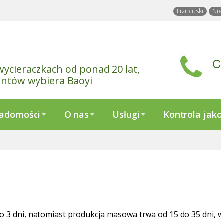
Francuski
Ni
wycieraczkach od ponad 20 lat,
entów wybiera Baoyi
adomości
O nas
Usługi
Kontrola jako
o 3 dni, natomiast produkcja masowa trwa od 15 do 35 dni, 