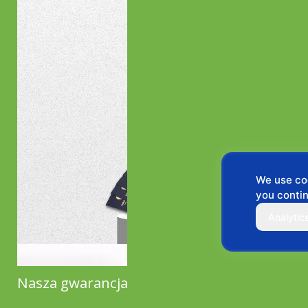
We use coo
you contin
Analytic
Nasza gwarancja