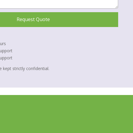
Request Quote
urs
upport
Support
 kept strictly confidential.