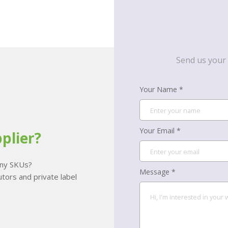
Send us your 
Your Name *
Your Email *
plier?
many SKUs?
Message *
tors and private label