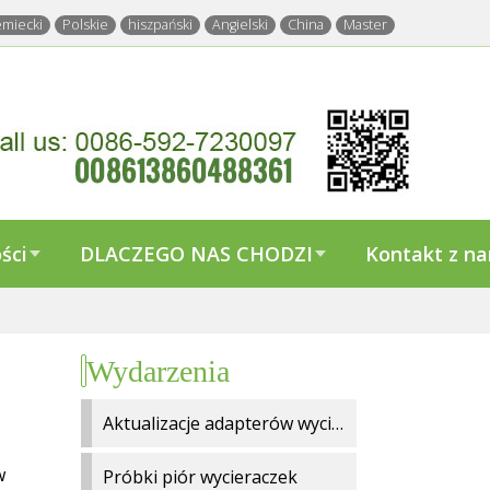
emiecki
Polskie
hiszpański
Angielski
China
Master
ści
DLACZEGO NAS CHODZI
Kontakt z n
Wydarzenia
Aktualizacje adapterów wycieraczek
w
Próbki piór wycieraczek