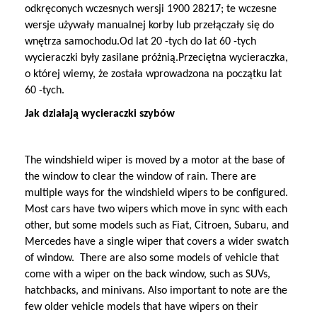
Wystawa
Nasz zespół
odkręconych wczesnych wersji 1900 28217; te wczesne
Pracownicy
Wycieraczki specjalistyczne
wersje używały manualnej korby lub przełączały się do
FAQName
Certyfikat
Opinie klientów
wnętrza samochodu.Od lat 20 -tych do lat 60 -tych
Departament Q C
Metalowe wycieraczki
wycieraczki były zasilane próżnią.Przeciętna wycieraczka,
Rynek
Gwarancja
o której wiemy, że została wprowadzona na początku lat
Dział badawczo -rozwojowy
MATERIAŁ
60 -tych.
Katalog
Dostawa
System ERP
Warsztat
Jak działają wycieraczki szybów
Wideo
MOQ
Zespół badawczo -rozwojowy
The windshield wiper is moved by a motor at the base of
Płatność
ŚWIADECTWO
the window to clear the window of rain. There are
multiple ways for the windshield wipers to be configured.
WYPOSAŻENIE
Most cars have two wipers which move in sync with each
other, but some models such as Fiat, Citroen, Subaru, and
Mercedes have a single wiper that covers a wider swatch
of window. There are also some models of vehicle that
come with a wiper on the back window, such as SUVs,
hatchbacks, and minivans. Also important to note are the
few older vehicle models that have wipers on their