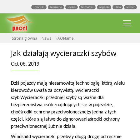
Francuski
Niemiecki
Polskie
hiszpański
Angielski
China
Master
Strona główna
News
FAQName
Jak działają wycieraczki szybów
Oct 06, 2019
Nowe wycieraczki przedniej szyby
Dziś pojazdy mają niesamowitą technologię, którą wielu
kierowców uważa za oczywistą: wycieraczki
Multi Dopasowane wycieraczki
szyb.Wycieraczki przedniej szyby są ważne dla
bezpieczeństwa osób znajdujących się w pojeździe,
Wycieraczki hakowe
choć
środki ochrony przeciwsłonecznej;
s jedna z tych
Wydarzenia
części, które s ą łatwe do zignorowania
środki ochrony
wycieraczki uniwersalne
przeciwsłonecznej;
Blogi
Już nie działa.
Fabryka
Tylne wycieraczki
Windshild wycieraczki przebyły długą drogę od ręcznie