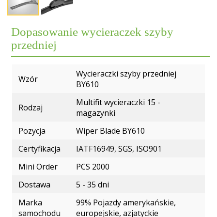
Wystawa
Nasz zespół
Pracownicy
Wycieraczki specjalistyczne
FAQName
Certyfikat
Opinie klientów
Dopasowanie wycieraczek szyby
Departament Q C
Metalowe wycieraczki
przedniej
Rynek
Gwarancja
Dział badawczo -rozwojowy
MATERIAŁ
Katalog
Dostawa
Wycieraczki szyby przedniej
System ERP
Warsztat
Wzór
BY610
Wideo
MOQ
Zespół badawczo -rozwojowy
Multifit wycieraczki 15 -
Rodzaj
Płatność
magazynki
ŚWIADECTWO
Pozycja
Wiper Blade BY610
WYPOSAŻENIE
Certyfikacja
IATF16949, SGS, ISO901
Mini Order
PCS 2000
Dostawa
5 - 35 dni
Marka
99% Pojazdy amerykańskie,
samochodu
europejskie, azjatyckie