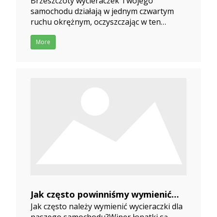
Brzeszczoty wycieraczek Twojego
dla Twojego samochodu
samochodu działają w jednym czwartym
2019-10-05
ruchu okrężnym, oczyszczając w ten
sposób powierzchnię i promując lepszą
widoczność.Kiedy zauważysz działanie
More
wycierania swoich ostrzy, będziesz
wiedział, że niektóre części przedniej szyby
nie są prawidłowo wyczyszczone.Dzieje się
Jak często powinniśmy wymienić
Jak często należy wymienić wycieraczki dla
wycieraczki do naszego
naszego samochodu?Wiper łopatki są