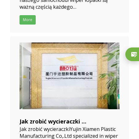
samochodu?
ważną częścią każdego
2019-10-05
samochodu.Zapewniają dobrą widoczność,
jest to kluczowe dla naszego
More
bezpieczeństwa podczas jazdy.Szyby
wycieraczek mogą usunąć deszcz, śnieg,
lód z przedniej szyby naszych
samochodów.Jeśli wycieraczki
Jak zrobić wycieraczki
Jak zrobić wycieraczkiYujin Xiamen Plastic
2019-10-05
Manufacturing Co,.Ltd specialized in wiper