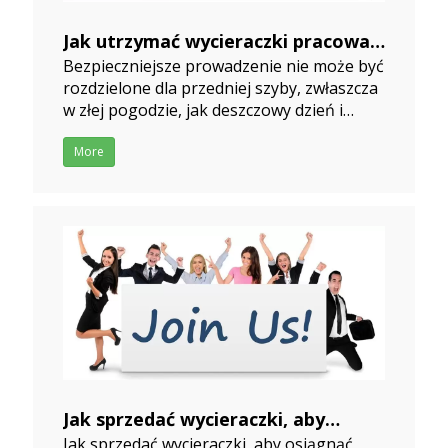
Jak utrzymać wycieraczki pracować
Bezpieczniejsze prowadzenie nie może być
dobrze i życie dłużej?
rozdzielone dla przedniej szyby, zwłaszcza
2019-10-05
w złej pogodzie, jak deszczowy dzień i
śnieżny dzień.Ale większość ludzi ignoruje
badanie wycieraczek, a ż napotka sytuację,
More
w której ich potrzebują.Jak utrzymywać
wycieraczki sprawne i dłuższe życie?
1.Trzymaj szybę
Jak sprzedać wycieraczki, aby
Jak sprzedać wycieraczki, aby osiągnąć
osiągnąć zyski