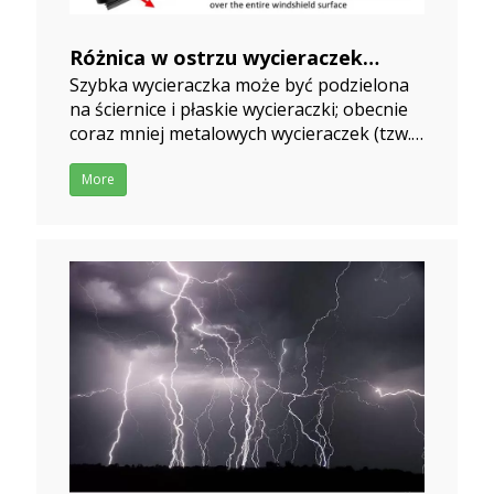
Różnica w ostrzu wycieraczek
Szybka wycieraczka może być podzielona
metalowych i płaskich wycieraczek
na ściernice i płaskie wycieraczki; obecnie
2019-10-05
coraz mniej metalowych wycieraczek (tzw.
konwencjonalnych wycieraczek) używa się
jako płaskie wycieraczki (tzw. wycieraczki
More
bez szczeliny), które szybko
przemieszczają na rynku metalowe
wycieraczki;Jaka jest ich różni