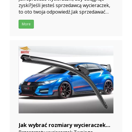
zyski?Jeśli jesteś sprzedawcą wycieraczek,
2019-10-05
to oto twoja odpowiedź.Jak sprzedawać
wycieraczki, aby uzyskać zyski, proszę
przeczytać następujące słowa.Wiele osób
More
w przeszłości nie dbało o sprzedaż, zawsze
czuli, że cena wycieraczek jest niska jak
zysk, więc nie w
Jak wybrać rozmiary wycieraczek