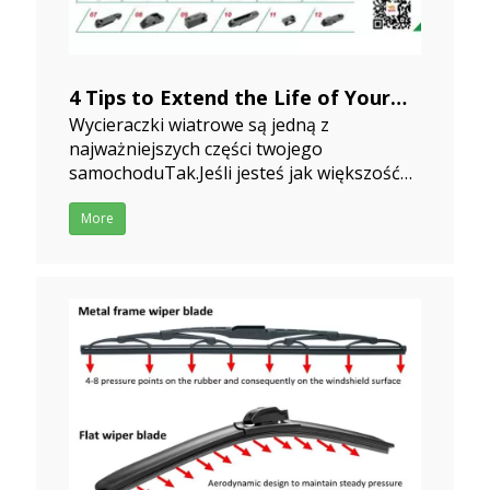
4 Tips to Extend the Life of Your
Wycieraczki wiatrowe są jedną z
Windshild Wipers
najważniejszych części twojego
2019-10-05
samochoduTak.Jeśli jesteś jak większość
kierowców, to pewnie nie masz nic
przeciwko, ale powinieneś to
More
zrobić.Wyobraź sobie jazdę przez burzę
deszczową bez nich.To ważne części aby
zachować bezpieczeństwo.Wycieraczki są
tanie do wym