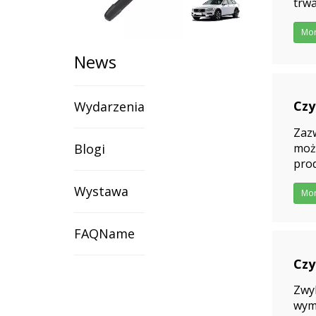
trwa
Mo
News
Czy
Wydarzenia
pro
Zazw
za
Blogi
moż
prod
202
uda
Wystawa
Mo
FAQName
Czy
202
Zwyk
wymi