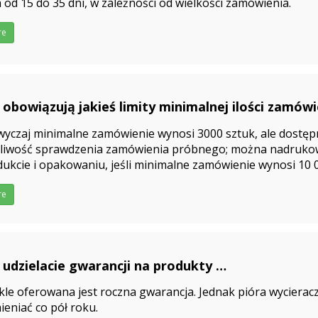
 od 15 do 35 dni, w zależności od wielkości zamówienia.
re
 obowiązują jakieś limity minimalnej ilości zamówi
duktów Co zrobić jeśli nie uda mi się osiągnąć mini
yczaj minimalne zamówienie wynosi 3000 sztuk, ale dostęp
mówienia
liwość sprawdzenia zamówienia próbnego; można nadruko
ukcie i opakowaniu, jeśli minimalne zamówienie wynosi 10 00
5-03-27
 się osiągnąć minimalnego zamówienia, również można to n
re
 udzielacie gwarancji na produkty
5-03-27
le oferowana jest roczna gwarancja. Jednak pióra wycieracz
eniać co pół roku.