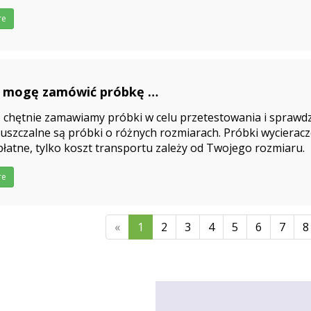
re
 mogę zamówić próbkę
5-03-27
 chętnie zamawiamy próbki w celu przetestowania i sprawdz
szczalne są próbki o różnych rozmiarach. Próbki wycieracz
łatne, tylko koszt transportu zależy od Twojego rozmiaru.
re
«
1
2
3
4
5
6
7
8