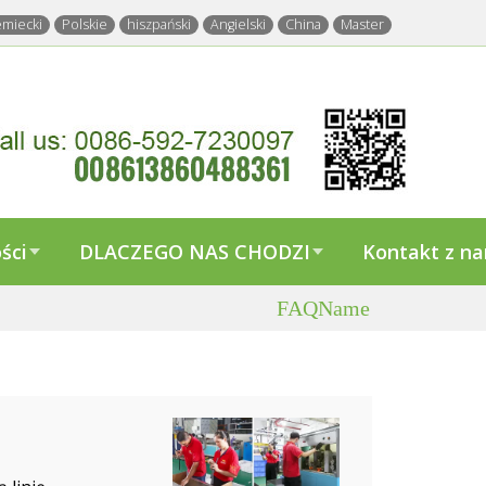
emiecki
Polskie
hiszpański
Angielski
China
Master
ści
DLACZEGO NAS CHODZI
Kontakt z n
FAQName