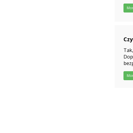
Mo
Czy
202
Tak,
Dopu
bezp
Mo