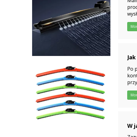
Mamy
prod
wysł
Mo
Jak
202
Po 
kont
prz
rozw
Mo
W j
202