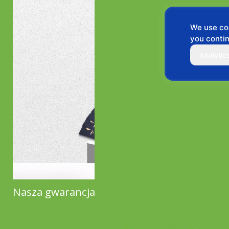
We use coo
you contin
Analytic
Nasza gwarancja