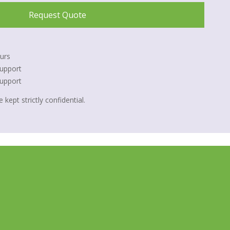
Request Quote
urs
upport
Support
 kept strictly confidential.