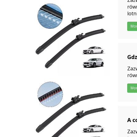
Zazw
równ
lotn
Mo
Gdz
202
Zazw
równ
Mo
A c
202
Zazw