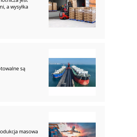
otnicza jest
i, a wysyłka
ptowalne są
produkcja masowa