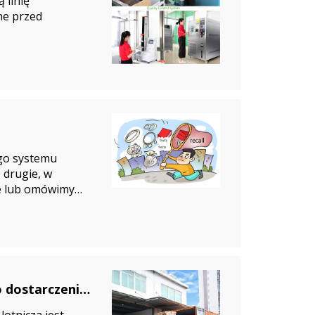
 linię
ne przed
go systemu
o drugie, w
e lub omówimy
o dostarczenie