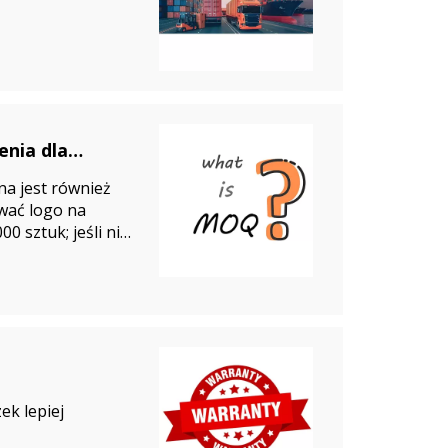
enia dla
malnej ilości
na jest również
wać logo na
0 sztuk; jeśli nie
egocjować.
ek lepiej