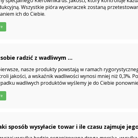
 specjalnego Kierownika ds. Jakości, który kontroluje każdą
ukcyjną. Wszystkie pióra wycieraczek zostaną przetestowa
aniem ich do Ciebie.
re
 sobie radzić z wadliwym
5-03-27
pierwsze, nasze produkty powstają w ramach rygorystyczne
roli jakości, a wskaźnik wadliwości wynosi mniej niż 0,3%. P
ypadku wadliwych produktów wyślemy je do Ciebie ponowni
iązanie.
re
aki sposób wysyłacie towar i ile czasu zajmuje jeg
5-03-27