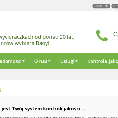
Francuski
Ni
wycieraczkach od ponad 20 lat,
entów wybiera Baoyi
adomości
O nas
Usługi
Kontrola jako
s
i jest Twój system kontroli jakości
5-03-27