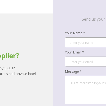
Send us your 
Your Name *
Your Email *
plier?
many SKUs?
Message *
tors and private label