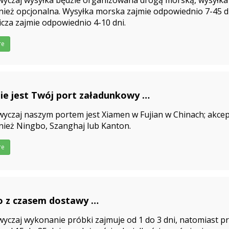
yczaj wysyłka będzie organizowana drogą morską, wysyłka l
ież opcjonalna. Wysyłka morska zajmie odpowiednio 7-45 dn
icza zajmie odpowiednio 4-10 dni.
re
ie jest Twój port załadunkowy
5-03-27
yczaj naszym portem jest Xiamen w Fujian w Chinach; akce
ież Ningbo, Szanghaj lub Kanton.
re
o z czasem dostawy
5-03-27
yczaj wykonanie próbki zajmuje od 1 do 3 dni, natomiast 