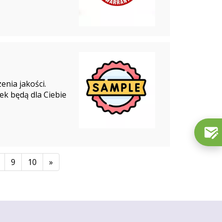
enia jakości.
ek będą dla Ciebie
9
10
»